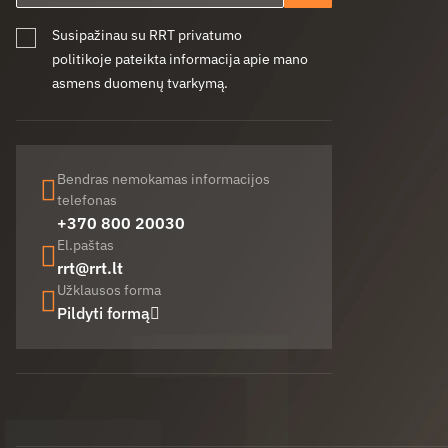
Susipažinau su RRT privatumo
politikoje pateikta informacija apie mano
asmens duomenų tvarkymą.
Bendras nemokamas informacijos
telefonas
+370 800 20030
El.paštas
rrt@rrt.lt
Užklausos forma
Pildyti formą
Facebook (opens in new window)
LinkedIn (opens in new window)
Youtube (opens in new window)