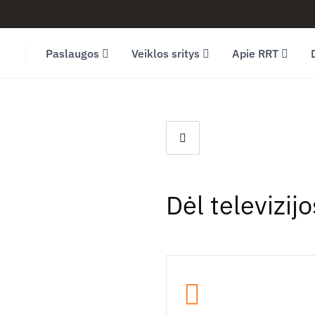
Facebook (opens in new window)
LinkedIn (opens in new window)
Youtube (opens in new window)
Paslaugos
Veiklos sritys
Apie RRT
Dėl televizi