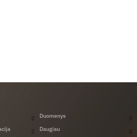
Duomenys
cija
Daugiau