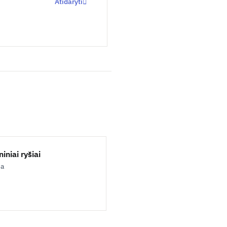
Atidaryti
iniai ryšiai
ja