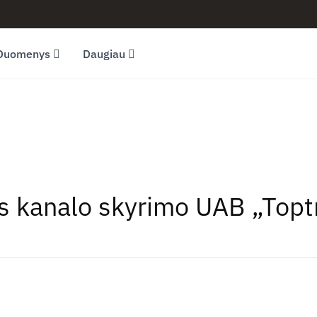
Duomenys
Daugiau
jos kanalo skyrimo UAB „Top