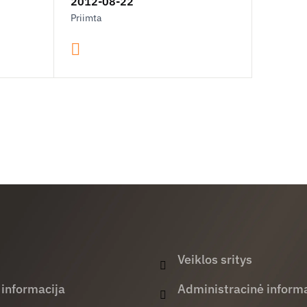
2012-08-22
Priimta
Veiklos sritys
 informacija
Administracinė informa