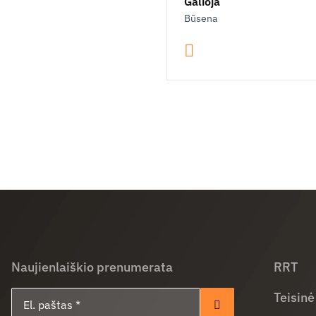
Galioja
Būsena
Naujienlaiškio prenumerata
RRT
El. paštas
Teisinė
Prenumeruoti