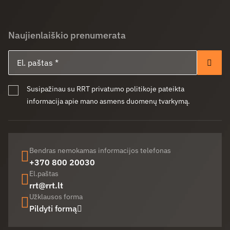
Naujienlaiškio prenumerata
El. paštas
Pren
Susipažinau su RRT privatumo politikoje pateikta
informacija apie mano asmens duomenų tvarkymą.
Bendras nemokamas informacijos telefonas
+370 800 20030
El.paštas
rrt@rrt.lt
Užklausos forma
Pildyti formą