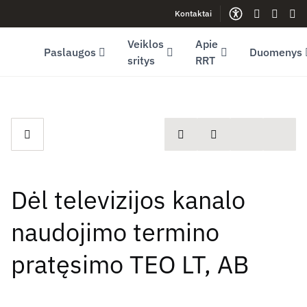
Kontaktai
Facebook (opens in new window)
LinkedIn (opens in new window)
Youtube (opens in new window)
Gestų kalb
Lengva
Sve
Veiklos
Apie
Paslaugos
Duomenys
sritys
RRT
spausdinti
Dalintis
Dėl televizijos kanalo
naudojimo termino
pratęsimo TEO LT, AB