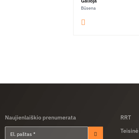
Galioja
Būsena
Naujienlaiškio prenumerata
RRT
El. paštas
Teisinė
Prenumeruoti