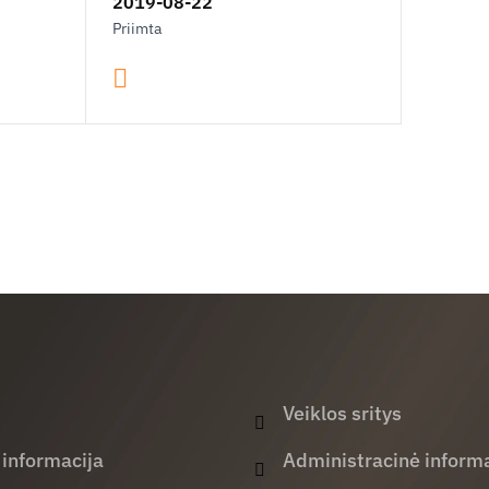
2019-08-22
Priimta
Veiklos sritys
 informacija
Administracinė informa