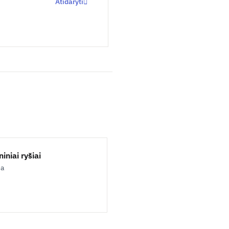
Atidaryti
iniai ryšiai
ja