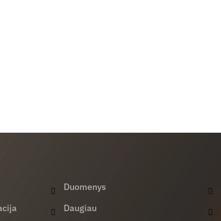
Duomenys
cija
Daugiau