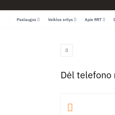
Facebook (opens in new window)
LinkedIn (opens in new window)
Youtube (opens in new window)
Paslaugos
Veiklos sritys
Apie RRT
Dėl telefono