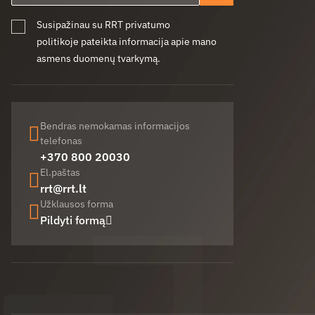
Susipažinau su RRT privatumo
politikoje pateikta informacija apie mano
asmens duomenų tvarkymą.
Bendras nemokamas informacijos
telefonas
+370 800 20030
El.paštas
rrt@rrt.lt
Užklausos forma
Pildyti formą
Facebook (opens in new window)
LinkedIn (opens in new window)
Youtube (opens in new window)