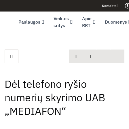
Kontaktai
Facebook (opens in new window)
LinkedIn (opens in new window)
Youtube (opens in new window)
Veiklos
Apie
Paslaugos
Duomenys
sritys
RRT
spausdinti
Dalintis
Dėl telefono ryšio
numerių skyrimo UAB
„MEDIAFON“