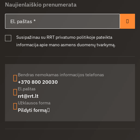
Naujienlaiškio prenumerata
El. paštas
Pren
Susipažinau su RRT privatumo politikoje pateikta
informacija apie mano asmens duomenų tvarkymą.
Bendras nemokamas informacijos telefonas
+370 800 20030
El.paštas
rrt@rrt.lt
Užklausos forma
Pildyti formą