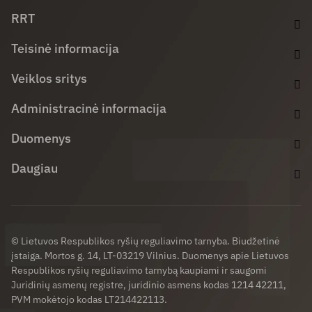
Facebook (opens in new window)
LinkedIn (opens in new window)
Youtube (opens in new window)
RRT
Teisinė informacija
Veiklos sritys
Administracinė informacija
Duomenys
Daugiau
© Lietuvos Respublikos ryšių reguliavimo tarnyba. Biudžetinė
įstaiga. Mortos g. 14, LT-03219 Vilnius. Duomenys apie Lietuvos
Respublikos ryšių reguliavimo tarnybą kaupiami ir saugomi
Juridinių asmenų registre, juridinio asmens kodas 1214 42211,
PVM mokėtojo kodas LT214422113.