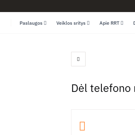
Facebook (opens in new window)
LinkedIn (opens in new window)
Youtube (opens in new window)
Paslaugos
Veiklos sritys
Apie RRT
Dėl telefono