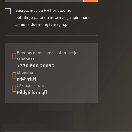
Susipažinau su RRT privatumo
politikoje pateikta informacija apie mano
asmens duomenų tvarkymą.
Bendras nemokamas informacijos
telefonas
+370 800 20030
El.paštas
rrt@rrt.lt
Užklausos forma
Pildyti formą
Facebook (opens in new window)
LinkedIn (opens in new window)
Youtube (opens in new window)