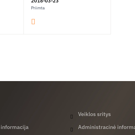
2018-03-23
Priimta
Veiklos sritys
 informacija
Administracinė informa