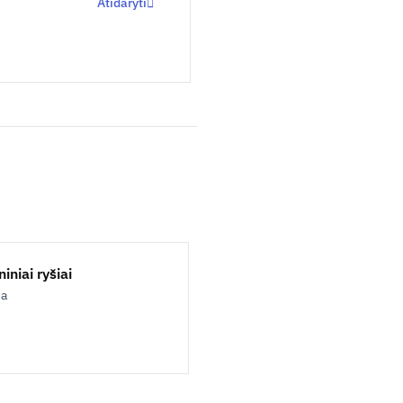
Atidaryti
iniai ryšiai
ja