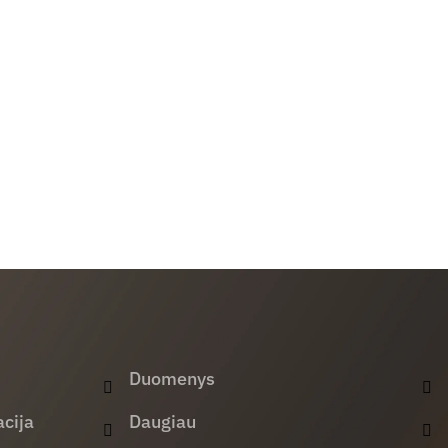
Duomenys
cija
Daugiau