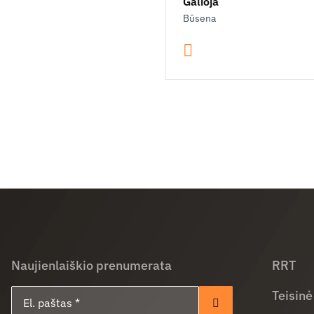
Galioja
Būsena
Naujienlaiškio prenumerata
RRT
El. paštas
Teisinė
Prenumeruoti