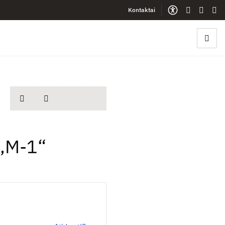
Kontaktai
Gestų kalb
Lengva
Sve
spausdinti
Dalintis
 „M-1“