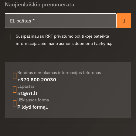
Naujienlaiškio prenumerata
El. paštas
Pren
Susipažinau su RRT privatumo politikoje pateikta
informacija apie mano asmens duomenų tvarkymą.
Bendras nemokamas informacijos telefonas
+370 800 20030
El.paštas
rrt@rrt.lt
Užklausos forma
Pildyti formą