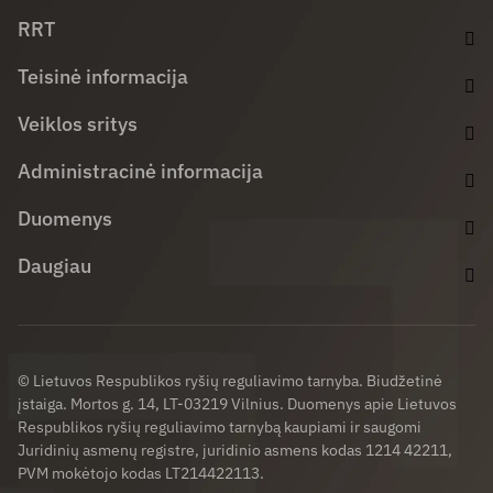
Facebook (opens in new window)
LinkedIn (opens in new window)
Youtube (opens in new window)
RRT
Teisinė informacija
Veiklos sritys
Administracinė informacija
Duomenys
Daugiau
© Lietuvos Respublikos ryšių reguliavimo tarnyba. Biudžetinė
įstaiga. Mortos g. 14, LT-03219 Vilnius. Duomenys apie Lietuvos
Respublikos ryšių reguliavimo tarnybą kaupiami ir saugomi
Juridinių asmenų registre, juridinio asmens kodas 1214 42211,
PVM mokėtojo kodas LT214422113.