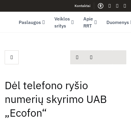
Kontaktai
Facebook (opens in new window)
LinkedIn (opens in new window)
Youtube (opens in new window)
Gestų kalb
Lengva
Sve
Veiklos
Apie
Paslaugos
Duomenys
sritys
RRT
spausdinti
Dalintis
Dėl telefono ryšio
numerių skyrimo UAB
„Ecofon“