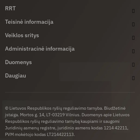
Facebook (opens in new window)
LinkedIn (opens in new window)
Youtube (opens in new window)
RRT
Teisinė informacija
Veiklos sritys
Administracinė informacija
Duomenys
Daugiau
© Lietuvos Respublikos ryšių reguliavimo tarnyba. Biudžetinė
įstaiga. Mortos g. 14, LT-03219 Vilnius. Duomenys apie Lietuvos
Respublikos ryšių reguliavimo tarnybą kaupiami ir saugomi
Juridinių asmenų registre, juridinio asmens kodas 1214 42211,
PVM mokėtojo kodas LT214422113.