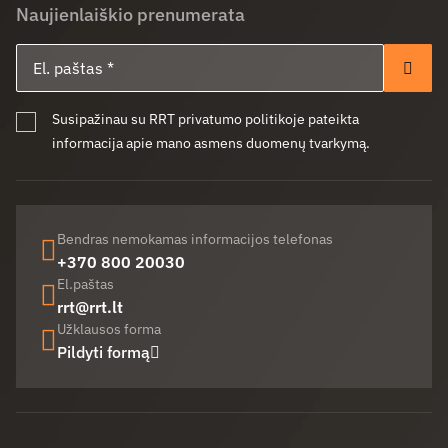
Naujienlaiškio prenumerata
El. paštas
Pren
Susipažinau su RRT privatumo politikoje pateikta
informacija apie mano asmens duomenų tvarkymą.
Bendras nemokamas informacijos telefonas
+370 800 20030
El.paštas
rrt@rrt.lt
Užklausos forma
Pildyti formą