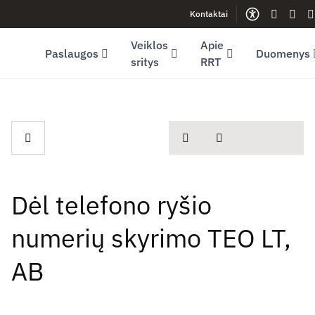
Kontaktai
Facebook (opens in new window)
LinkedIn (opens in new window)
Youtube (opens in new window)
Gestų ka
Leng
S
Veiklos
Apie
Paslaugos
Duomenys
sritys
RRT
spausdinti
Dalintis
Dėl telefono ryšio
numerių skyrimo TEO LT,
AB