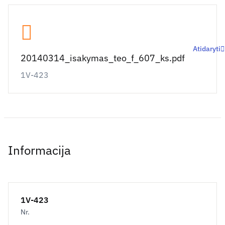
Atidaryti
20140314_isakymas_teo_f_607_ks.pdf
1V-423
Informacija
1V-423
Nr.