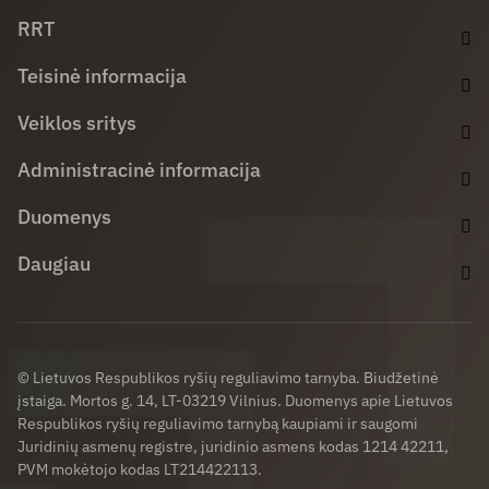
Facebook (opens in new window)
LinkedIn (opens in new window)
Youtube (opens in new window)
RRT
Teisinė informacija
Veiklos sritys
Administracinė informacija
Duomenys
Daugiau
© Lietuvos Respublikos ryšių reguliavimo tarnyba. Biudžetinė
įstaiga. Mortos g. 14, LT-03219 Vilnius. Duomenys apie Lietuvos
Respublikos ryšių reguliavimo tarnybą kaupiami ir saugomi
Juridinių asmenų registre, juridinio asmens kodas 1214 42211,
PVM mokėtojo kodas LT214422113.