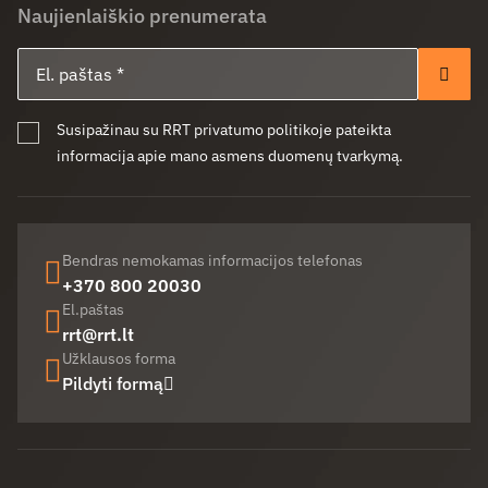
Naujienlaiškio prenumerata
El. paštas
Pren
Susipažinau su RRT privatumo politikoje pateikta
informacija apie mano asmens duomenų tvarkymą.
Bendras nemokamas informacijos telefonas
+370 800 20030
El.paštas
rrt@rrt.lt
Užklausos forma
Pildyti formą