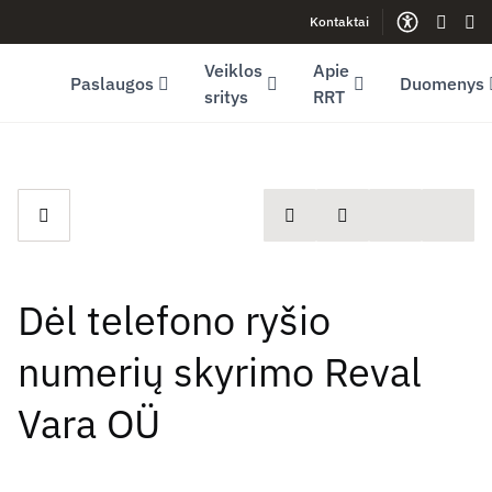
Kontaktai
Facebook (opens in new window)
LinkedIn (opens in new window)
Youtube (opens in new window)
Gestų 
Len
Veiklos
Apie
Paslaugos
Duomenys
sritys
RRT
spausdinti
Dalintis
Dėl telefono ryšio
numerių skyrimo Reval
Vara OÜ