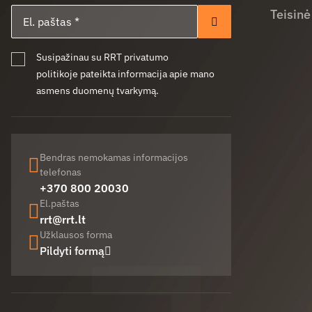
El. paštas
Teisinė
Prenumeruoti
Susipažinau su RRT privatumo
politikoje pateikta informacija apie mano
asmens duomenų tvarkymą.
Bendras nemokamas informacijos
telefonas
+370 800 20030
El.paštas
rrt@rrt.lt
Užklausos forma
Pildyti formą