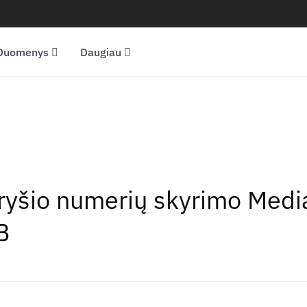
Duomenys
Daugiau
 ryšio numerių skyrimo Media
B