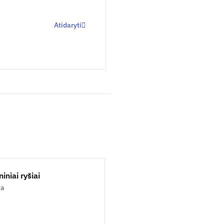
Atidaryti
iniai ryšiai
ja