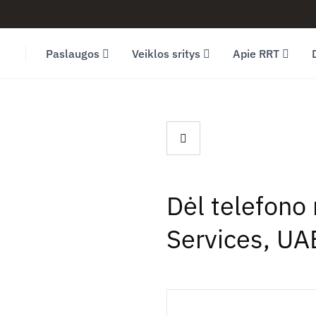
Facebook (opens in new window)
LinkedIn (opens in new window)
Youtube (opens in new window)
Paslaugos
Veiklos sritys
Apie RRT
Dėl telefono
Services, UA