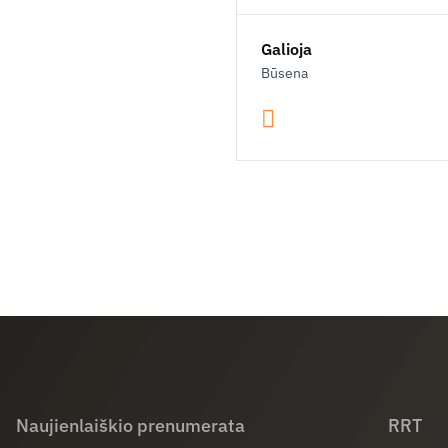
Galioja
Būsena
Naujienlaiškio prenumerata
RRT