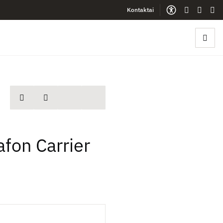
Kontaktai
Gestų kalb
Lengva
Sve
spausdinti
Dalintis
fon Carrier