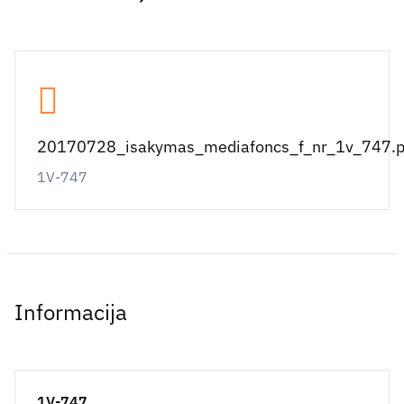
20170728_isakymas_mediafoncs_f_nr_1v_747.p
1V-747
Informacija
1V-747