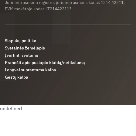
Juridinių asmenų registre, juridinio asmens kodas 1214 42211,
PVM mokėtojo kodas LT214422113.
Slapukų politika
Svetainės žemėlapis
Įvertinti svetainę
Pranešti apie puslapio klaidą/netikslumą
Lengvai suprantama kalba
Gestų kalba
undefined