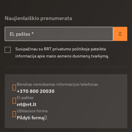
Naujienlaiškio prenumerata
El. paštas
Pren
Susipažinau su RRT privatumo politikoje pateikta
informacija apie mano asmens duomenų tvarkymą.
Bendras nemokamas informacijos telefonas
+370 800 20030
El.paštas
rrt@rrt.lt
Užklausos forma
Pildyti formą