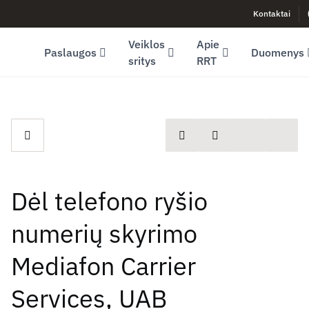
Kontaktai
Facebook (opens in new window)
LinkedIn (opens in new window)
Youtube (opens in new window)
Veiklos
Apie
Paslaugos
Duomenys
sritys
RRT
spausdinti
Dalintis
Dėl telefono ryšio
numerių skyrimo
Mediafon Carrier
Services, UAB