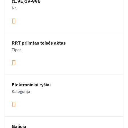
(1.9E)1V-996
Nr.
RRT priimtas teisės aktas
Tipas
Elektroniniai ryšiai
Kategorija
Galioja