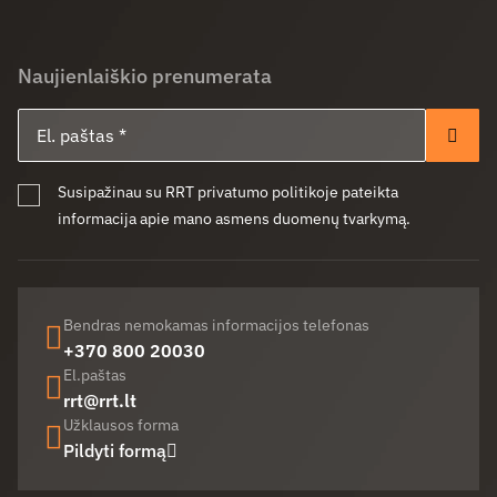
Naujienlaiškio prenumerata
El. paštas
Pren
Susipažinau su RRT privatumo politikoje pateikta
informacija apie mano asmens duomenų tvarkymą.
Bendras nemokamas informacijos telefonas
+370 800 20030
El.paštas
rrt@rrt.lt
Užklausos forma
Pildyti formą