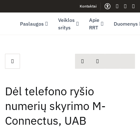
Kontaktai
Facebook (opens in new window)
LinkedIn (opens in new window)
Youtube (opens in new window)
Gestų kalb
Lengva
Sve
Veiklos
Apie
Paslaugos
Duomenys
sritys
RRT
spausdinti
Dalintis
Dėl telefono ryšio
numerių skyrimo M-
Connectus, UAB