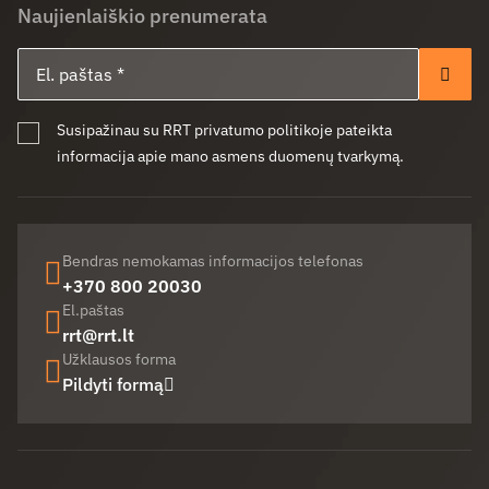
Naujienlaiškio prenumerata
El. paštas
Pren
Susipažinau su RRT privatumo politikoje pateikta
informacija apie mano asmens duomenų tvarkymą.
Bendras nemokamas informacijos telefonas
+370 800 20030
El.paštas
rrt@rrt.lt
Užklausos forma
Pildyti formą