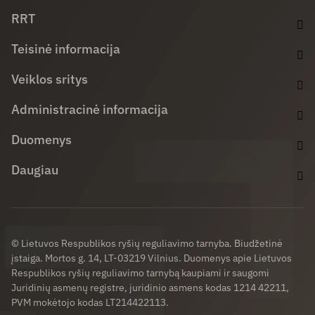
Facebook (opens in new window)
LinkedIn (opens in new window)
Youtube (opens in new window)
RRT
Teisinė informacija
Veiklos sritys
Administracinė informacija
Duomenys
Daugiau
© Lietuvos Respublikos ryšių reguliavimo tarnyba. Biudžetinė
įstaiga. Mortos g. 14, LT-03219 Vilnius. Duomenys apie Lietuvos
Respublikos ryšių reguliavimo tarnybą kaupiami ir saugomi
Juridinių asmenų registre, juridinio asmens kodas 1214 42211,
PVM mokėtojo kodas LT214422113.