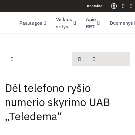
Kontaktai
Facebook (opens in new window)
LinkedIn (opens in new window)
Youtube (opens in new window)
Gestų
Le
Veiklos
Apie
Paslaugos
Duomenys
sritys
RRT
spausdinti
Dalintis
Dėl telefono ryšio
numerio skyrimo UAB
„Teledema“