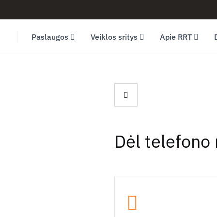
Facebook (opens in new window)
LinkedIn (opens in new window)
Youtube (opens in new window)
Paslaugos
Veiklos sritys
Apie RRT
Dėl telefono