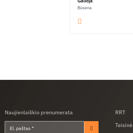
Galioja
Būsena
Naujienlaiškio prenumerata
RRT
El. paštas
Teisinė
Prenumeruoti