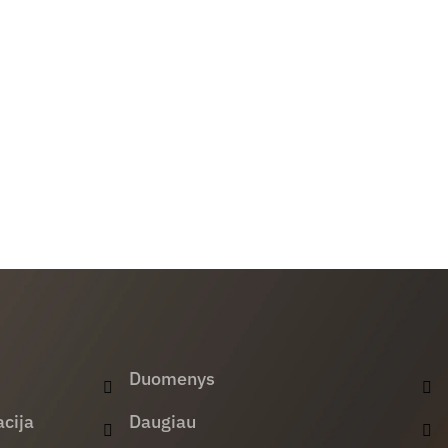
Duomenys
cija
Daugiau