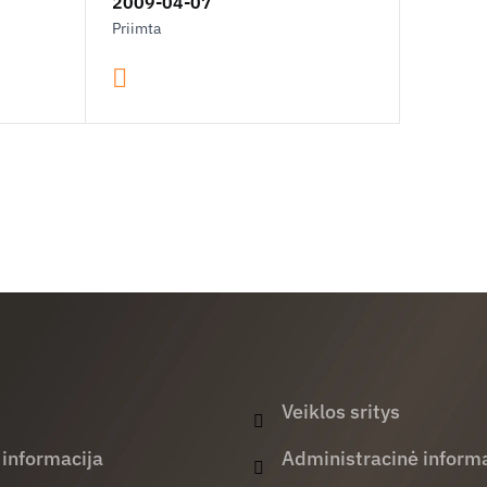
2009-04-07
Priimta
Veiklos sritys
 informacija
Administracinė informa