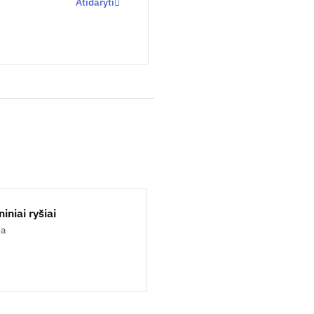
Atidaryti
iniai ryšiai
ja