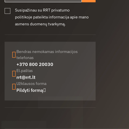
Susipažinau su RRT privatumo
politikoje pateikta informacija apie mano
asmens duomenų tvarkymą.
Bendras nemokamas informacijos
telefonas
+370 800 20030
El.paštas
rrt@rrt.lt
Užklausos forma
Pildyti formą
Facebook (opens in new window)
LinkedIn (opens in new window)
Youtube (opens in new window)