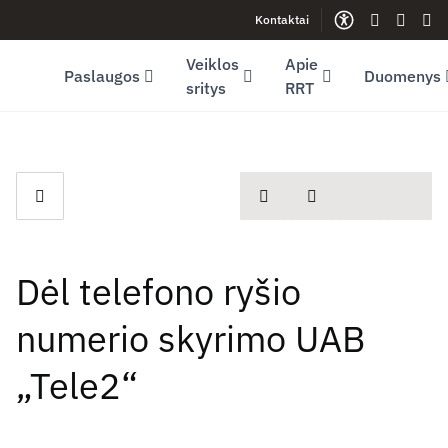
Kontaktai
Facebook (opens in new window)
LinkedIn (opens in new window)
Youtube (opens in new window)
Gestų kalb
Lengva
Sve
Veiklos
Apie
Paslaugos
Duomenys
sritys
RRT
spausdinti
Dalintis
Dėl telefono ryšio
numerio skyrimo UAB
„Tele2“