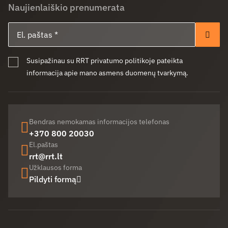
Naujienlaiškio prenumerata
El. paštas
Pren
Susipažinau su RRT privatumo politikoje pateikta
informacija apie mano asmens duomenų tvarkymą.
Bendras nemokamas informacijos telefonas
+370 800 20030
El.paštas
rrt@rrt.lt
Užklausos forma
Pildyti formą