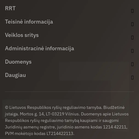
Facebook (opens in new window)
LinkedIn (opens in new window)
Youtube (opens in new window)
RRT
Teisinė informacija
Veiklos sritys
Administracinė informacija
Duomenys
Daugiau
© Lietuvos Respublikos ryšių reguliavimo tarnyba. Biudžetinė
įstaiga. Mortos g. 14, LT-03219 Vilnius. Duomenys apie Lietuvos
Respublikos ryšių reguliavimo tarnybą kaupiami ir saugomi
Juridinių asmenų registre, juridinio asmens kodas 1214 42211,
PVM mokėtojo kodas LT214422113.