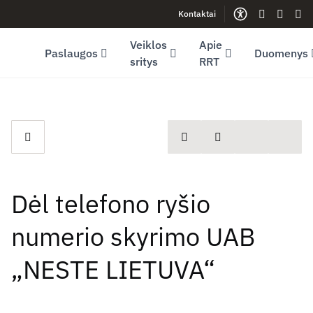
Kontaktai
Facebook (opens in new window)
LinkedIn (opens in new window)
Youtube (opens in new window)
Gestų kalb
Lengva
Sve
Veiklos
Apie
Paslaugos
Duomenys
sritys
RRT
spausdinti
Dalintis
Dėl telefono ryšio
numerio skyrimo UAB
„NESTE LIETUVA“