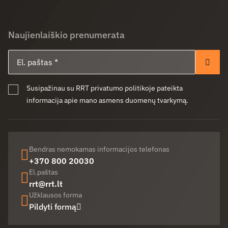
Naujienlaiškio prenumerata
El. paštas
Pren
Susipažinau su RRT privatumo politikoje pateikta
informacija apie mano asmens duomenų tvarkymą.
Bendras nemokamas informacijos telefonas
+370 800 20030
El.paštas
rrt@rrt.lt
Užklausos forma
Pildyti formą