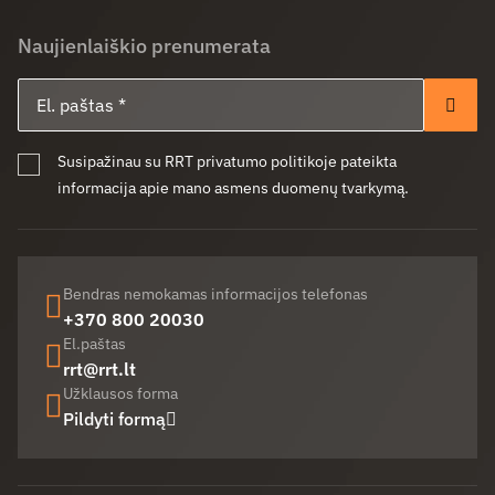
Naujienlaiškio prenumerata
El. paštas
Pren
Susipažinau su RRT privatumo politikoje pateikta
informacija apie mano asmens duomenų tvarkymą.
Bendras nemokamas informacijos telefonas
+370 800 20030
El.paštas
rrt@rrt.lt
Užklausos forma
Pildyti formą