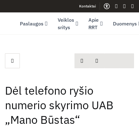
Kontaktai
Facebook (opens in new window)
LinkedIn (opens in new window)
Youtube (opens in new window)
Gestų kalb
Lengva
Sve
Veiklos
Apie
Paslaugos
Duomenys
sritys
RRT
spausdinti
Dalintis
Dėl telefono ryšio
numerio skyrimo UAB
„Mano Būstas“