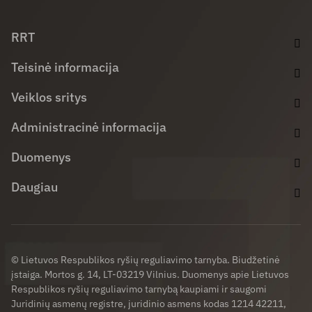
Facebook (opens in new window)
LinkedIn (opens in new window)
Youtube (opens in new window)
RRT
Teisinė informacija
Veiklos sritys
Administracinė informacija
Duomenys
Daugiau
© Lietuvos Respublikos ryšių reguliavimo tarnyba. Biudžetinė
įstaiga. Mortos g. 14, LT-03219 Vilnius. Duomenys apie Lietuvos
Respublikos ryšių reguliavimo tarnybą kaupiami ir saugomi
Juridinių asmenų registre, juridinio asmens kodas 1214 42211,