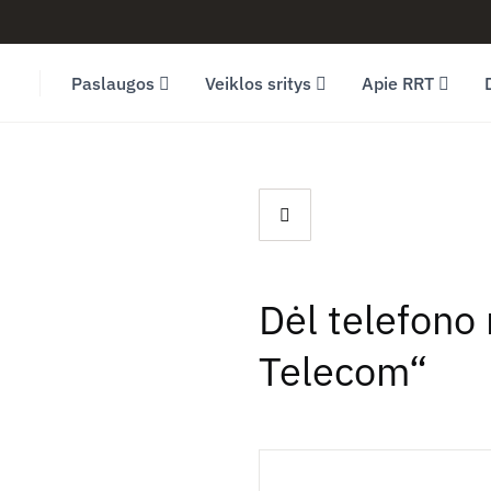
Facebook (opens in new window)
LinkedIn (opens in new window)
Youtube (opens in new window)
Paslaugos
Veiklos sritys
Apie RRT
Dėl telefono
Telecom“