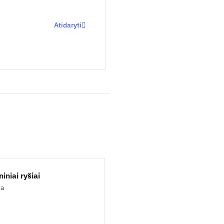
Atidaryti
iniai ryšiai
ja