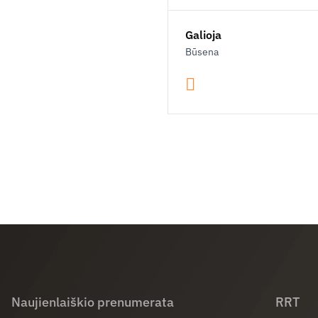
Galioja
Būsena
Naujienlaiškio prenumerata
RRT