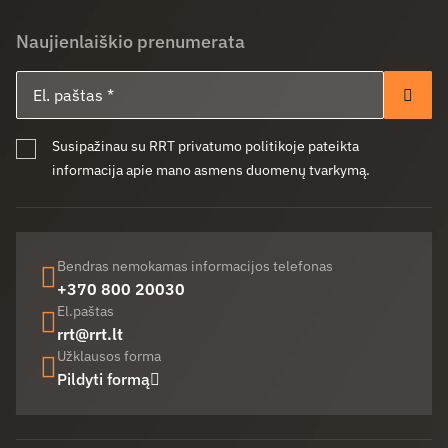
Naujienlaiškio prenumerata
El. paštas
Pren
Susipažinau su RRT privatumo politikoje pateikta
informacija apie mano asmens duomenų tvarkymą.
Bendras nemokamas informacijos telefonas
+370 800 20030
El.paštas
rrt@rrt.lt
Užklausos forma
Pildyti formą