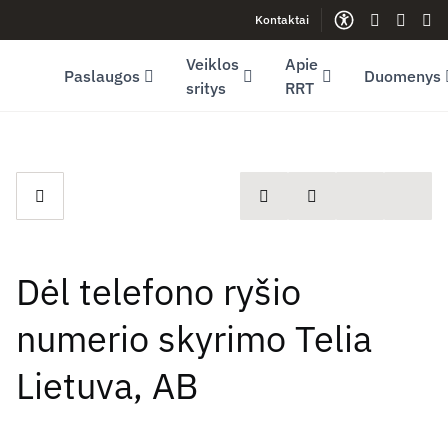
Kontaktai
Facebook (opens in new window)
LinkedIn (opens in new window)
Youtube (opens in new window)
Gestų kalb
Lengva
Sve
Veiklos
Apie
Paslaugos
Duomenys
sritys
RRT
spausdinti
Dalintis
Dėl telefono ryšio
numerio skyrimo Telia
Lietuva, AB