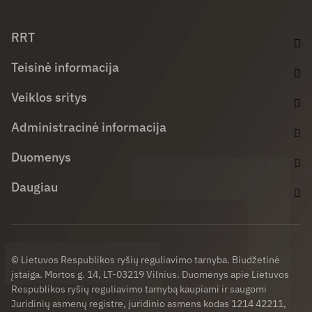
Facebook (opens in new window)
LinkedIn (opens in new window)
Youtube (opens in new window)
RRT
Teisinė informacija
Veiklos sritys
Administracinė informacija
Duomenys
Daugiau
© Lietuvos Respublikos ryšių reguliavimo tarnyba. Biudžetinė
įstaiga. Mortos g. 14, LT-03219 Vilnius. Duomenys apie Lietuvos
Respublikos ryšių reguliavimo tarnybą kaupiami ir saugomi
Juridinių asmenų registre, juridinio asmens kodas 1214 42211,