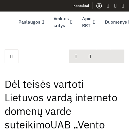
Kontaktai
Facebook (opens in new window)
LinkedIn (opens in new window)
Youtube (opens in new window)
Gestų kalb
Lengva
Sve
Veiklos
Apie
Paslaugos
Duomenys
sritys
RRT
spausdinti
Dalintis
Dėl teisės vartoti
Lietuvos vardą interneto
domenų varde
suteikimoUAB „Vento