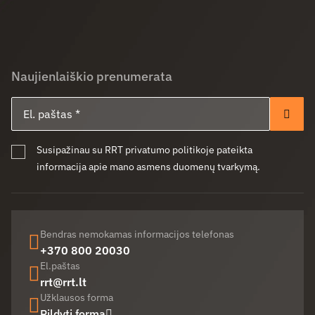
Naujienlaiškio prenumerata
El. paštas
Pren
Susipažinau su RRT privatumo politikoje pateikta
informacija apie mano asmens duomenų tvarkymą.
Bendras nemokamas informacijos telefonas
+370 800 20030
El.paštas
rrt@rrt.lt
Užklausos forma
Pildyti formą