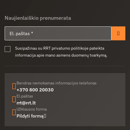
Naujienlaiškio prenumerata
El. paštas
Pren
Susipažinau su RRT privatumo politikoje pateikta
informacija apie mano asmens duomenų tvarkymą.
Bendras nemokamas informacijos telefonas
+370 800 20030
El.paštas
rrt@rrt.lt
Užklausos forma
Pildyti formą