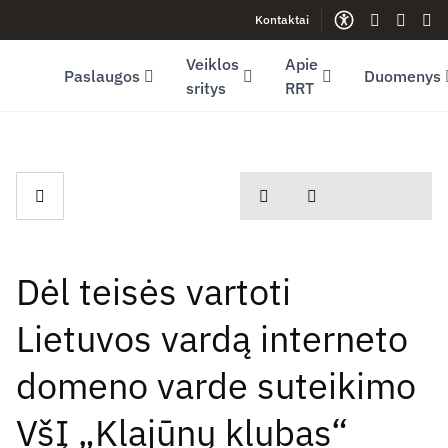
Kontaktai
Facebook (opens in new window)
LinkedIn (opens in new window)
Youtube (opens in new window)
Gestų kalb
Lengva
Sve
Veiklos
Apie
Paslaugos
Duomenys
sritys
RRT
spausdinti
Dalintis
Dėl teisės vartoti
Lietuvos vardą interneto
domeno varde suteikimo
VšĮ „Klajūnų klubas“