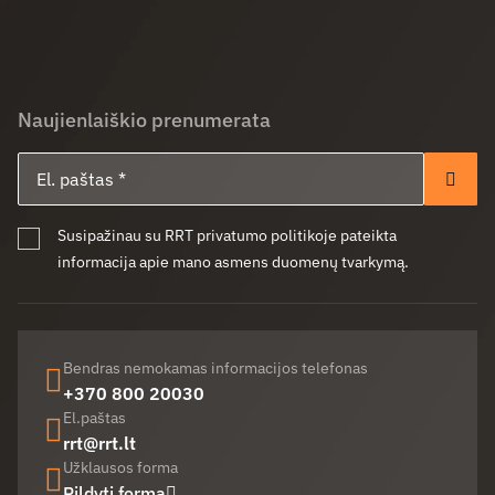
Naujienlaiškio prenumerata
El. paštas
Pren
Susipažinau su RRT privatumo politikoje pateikta
informacija apie mano asmens duomenų tvarkymą.
Bendras nemokamas informacijos telefonas
+370 800 20030
El.paštas
rrt@rrt.lt
Užklausos forma
Pildyti formą