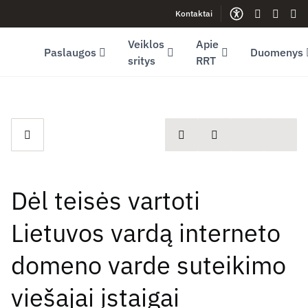
Kontaktai
Facebook (opens in new window)
LinkedIn (opens in new window)
Youtube (opens in new window)
Gestų kalb
Lengva
Sve
Veiklos
Apie
Paslaugos
Duomenys
sritys
RRT
spausdinti
Dalintis
Dėl teisės vartoti
Lietuvos vardą interneto
domeno varde suteikimo
viešajai įstaigai