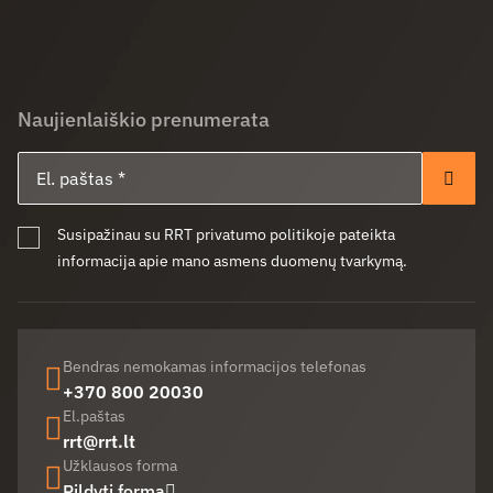
Naujienlaiškio prenumerata
El. paštas
Pren
Susipažinau su RRT privatumo politikoje pateikta
informacija apie mano asmens duomenų tvarkymą.
Bendras nemokamas informacijos telefonas
+370 800 20030
El.paštas
rrt@rrt.lt
Užklausos forma
Pildyti formą