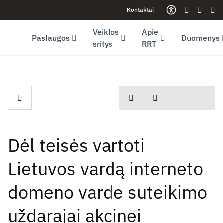
Kontaktai
Facebook (opens in new window)
LinkedIn (opens in new window)
Youtube (opens in new window)
Gestų kalb
Lengva
Sve
Veiklos
Apie
Paslaugos
Duomenys
sritys
RRT
spausdinti
Dalintis
Dėl teisės vartoti
Lietuvos vardą interneto
domeno varde suteikimo
uždarajai akcinei