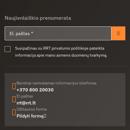
Naujienlaiškio prenumerata
El. paštas
Pren
Susipažinau su RRT privatumo politikoje pateikta
informacija apie mano asmens duomenų tvarkymą.
Bendras nemokamas informacijos telefonas
+370 800 20030
El.paštas
rrt@rrt.lt
Užklausos forma
Pildyti formą