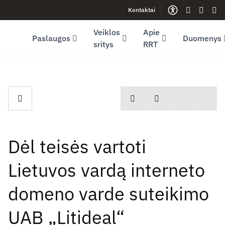
Kontaktai
Facebook (opens in new window)
LinkedIn (opens in new window)
Youtube (opens in new window)
Gestų kalb
Lengva
Sve
Veiklos
Apie
Paslaugos
Duomenys
sritys
RRT
spausdinti
Dalintis
Dėl teisės vartoti
Lietuvos vardą interneto
domeno varde suteikimo
UAB „Litideal“