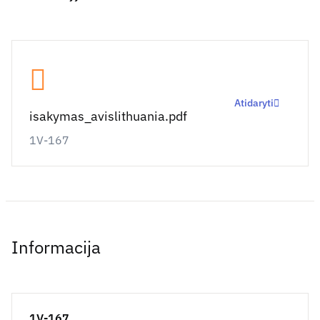
Atidaryti
isakymas_avislithuania.pdf
1V-167
Informacija
1V-167