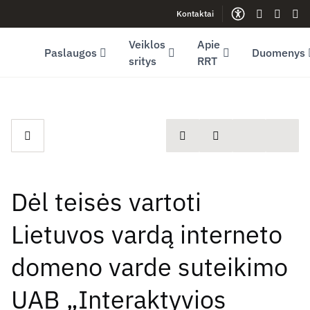
Kontaktai
Facebook (opens in new window)
LinkedIn (opens in new window)
Youtube (opens in new window)
Gestų kalb
Lengva
Sve
Veiklos
Apie
Paslaugos
Duomenys
sritys
RRT
spausdinti
Dalintis
Dėl teisės vartoti
Lietuvos vardą interneto
domeno varde suteikimo
UAB „Interaktyvios