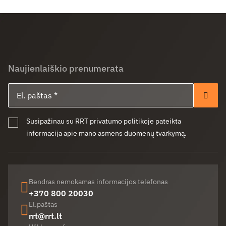
Naujienlaiškio prenumerata
El. paštas
Pren
Susipažinau su RRT privatumo politikoje pateikta
informacija apie mano asmens duomenų tvarkymą.
Bendras nemokamas informacijos telefonas
+370 800 20030
El.paštas
rrt@rrt.lt