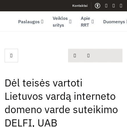
Kontaktai
Facebook (opens in new window)
LinkedIn (opens in new window)
Youtube (opens in new window)
Gestų kalb
Lengva
Sve
Veiklos
Apie
Paslaugos
Duomenys
sritys
RRT
spausdinti
Dalintis
Dėl teisės vartoti
Lietuvos vardą interneto
domeno varde suteikimo
DELFI, UAB