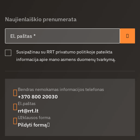
Naujienlaiškio prenumerata
El. paštas
Pren
Susipažinau su RRT privatumo politikoje pateikta
informacija apie mano asmens duomenų tvarkymą.
Bendras nemokamas informacijos telefonas
+370 800 20030
El.paštas
rrt@rrt.lt
Užklausos forma
Pildyti formą