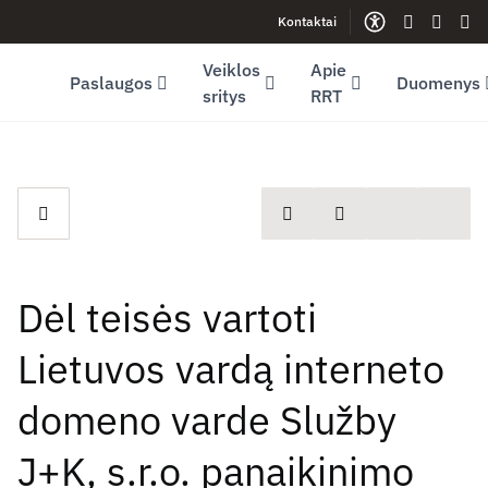
Kontaktai
Facebook (opens in new window)
LinkedIn (opens in new window)
Youtube (opens in new window)
Gestų kalb
Lengva
Sve
Veiklos
Apie
Paslaugos
Duomenys
sritys
RRT
spausdinti
Dalintis
Dėl teisės vartoti
Lietuvos vardą interneto
domeno varde Služby
J+K, s.r.o. panaikinimo