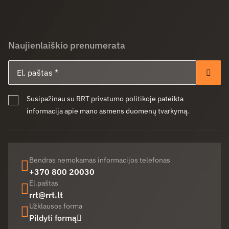
Naujienlaiškio prenumerata
El. paštas
Pren
Susipažinau su RRT privatumo politikoje pateikta
informacija apie mano asmens duomenų tvarkymą.
Bendras nemokamas informacijos telefonas
+370 800 20030
El.paštas
rrt@rrt.lt
Užklausos forma
Pildyti formą