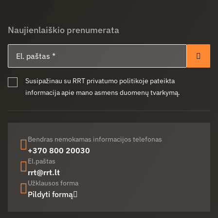
Naujienlaiškio prenumerata
El. paštas
Pren
Susipažinau su RRT privatumo politikoje pateikta
informacija apie mano asmens duomenų tvarkymą.
Bendras nemokamas informacijos telefonas
+370 800 20030
El.paštas
rrt@rrt.lt
Užklausos forma
Pildyti formą