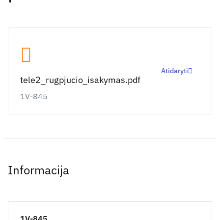
Atidaryti
tele2_rugpjucio_isakymas.pdf
1V-845
Informacija
1V-845