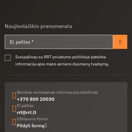
Naujienlaiškio prenumerata
El. paštas
Pren
Susipažinau su RRT privatumo politikoje pateikta
informacija apie mano asmens duomenų tvarkymą.
Bendras nemokamas informacijos telefonas
+370 800 20030
El.paštas
rrt@rrt.lt
Užklausos forma
Pildyti formą