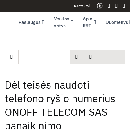
Kontaktai
Facebook (opens in new window)
LinkedIn (opens in new window)
Youtube (opens in new window)
Gestų kalb
Lengva
Sve
Veiklos
Apie
Paslaugos
Duomenys
sritys
RRT
spausdinti
Dalintis
Dėl teisės naudoti
telefono ryšio numerius
ONOFF TELECOM SAS
panaikinimo