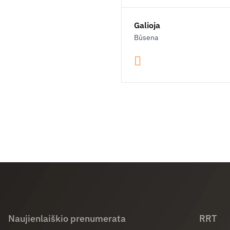
Galioja
Būsena
Naujienlaiškio prenumerata
RRT