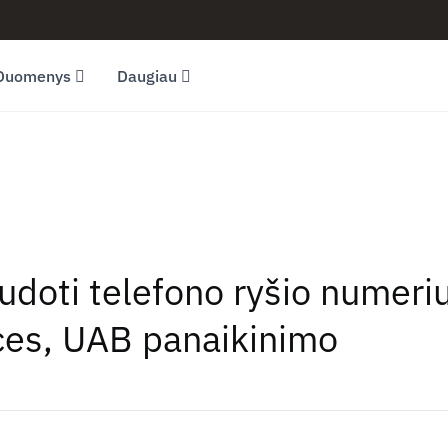
Duomenys
Daugiau
audoti telefono ryšio numer
ices, UAB panaikinimo