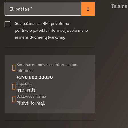
El. paštas
Teisinė
Prenumeruoti
Susipažinau su RRT privatumo
politikoje pateikta informacija apie mano
asmens duomenų tvarkymą.
Bendras nemokamas informacijos
telefonas
+370 800 20030
El.paštas
rrt@rrt.lt
Užklausos forma
Pildyti formą