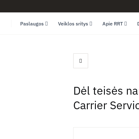
Facebook (opens in new window)
LinkedIn (opens in new window)
Youtube (opens in new window)
Paslaugos
Veiklos sritys
Apie RRT
Dėl teisės n
Carrier Serv