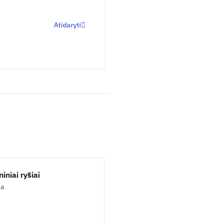
Atidaryti
iniai ryšiai
ja