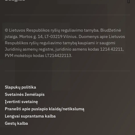
© Lietuvos Respublikos ryšių reguliavimo tarnyba. Biudžetinė
įstaiga. Mortos g. 14, LT-03219 Vilnius. Duomenys apie Lietuvos
Respublikos ryšių reguliavimo tarnybą kaupiami ir saugomi
Juridinių asmenų registre, juridinio asmens kodas 1214 42211,
PVM mokėtojo kodas LT214422113.
Slapukų politika
Svetainės žemėlapis
Įvertinti svetainę
Pranešti apie puslapio klaidą/netikslumą
Lengvai suprantama kalba
Gestų kalba