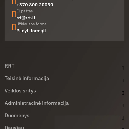
+370 800 20030
El.paštas
rrt@rrt.lt
Užklausos forma
Pildyti formą
Facebook (opens in new window)
LinkedIn (opens in new window)
Youtube (opens in new window)
RRT
Teisinė informacija
Veiklos sritys
Administracinė informacija
Duomenys
Daugiau