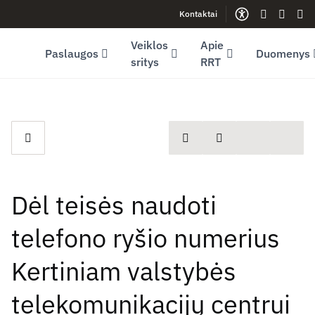
Kontaktai
Facebook (opens in new window)
LinkedIn (opens in new window)
Youtube (opens in new window)
Gestų kalb
Lengva
Sve
Veiklos
Apie
Paslaugos
Duomenys
sritys
RRT
spausdinti
Dalintis
Dėl teisės naudoti
telefono ryšio numerius
Kertiniam valstybės
telekomunikacijų centrui