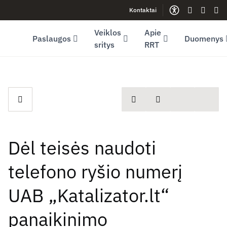
Kontaktai
Facebook (opens in new window)
LinkedIn (opens in new window)
Youtube (opens in new window)
Gestų kalb
Lengva
Sve
Veiklos
Apie
Paslaugos
Duomenys
sritys
RRT
spausdinti
Dalintis
Dėl teisės naudoti
telefono ryšio numerį
UAB „Katalizator.lt“
panaikinimo