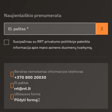
Naujienlaiškio prenumerata
El. paštas
Pren
Susipažinau su RRT privatumo politikoje pateikta
informacija apie mano asmens duomenų tvarkymą.
Bendras nemokamas informacijos telefonas
+370 800 20030
El.paštas
rrt@rrt.lt
Užklausos forma
Pildyti formą