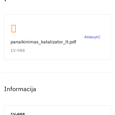
Atidaryti
panaikinimas_katalizator_lt.pdf
1V-988
Informacija
1V-988