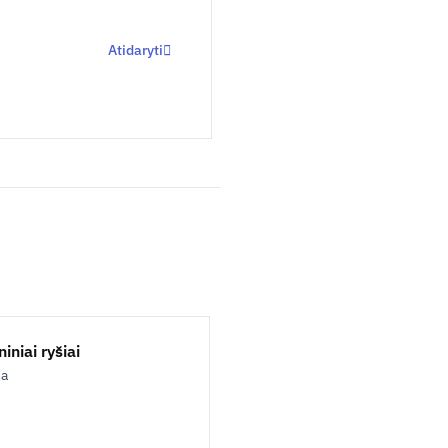
Atidaryti
iniai ryšiai
ja