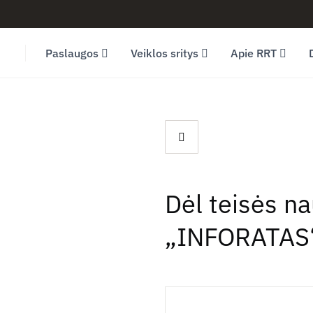
Facebook (opens in new window)
LinkedIn (opens in new window)
Youtube (opens in new window)
Paslaugos
Veiklos sritys
Apie RRT
Dėl teisės na
„INFORATAS“