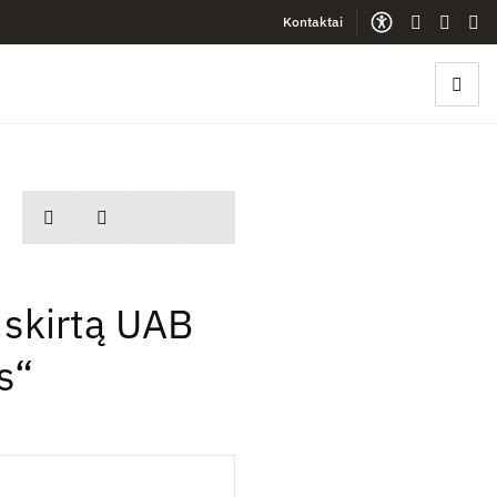
Kontaktai
Gestų kalb
Lengva
Sve
spausdinti
Dalintis
 skirtą UAB
s“