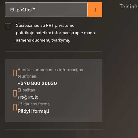
El. paštas
Teisinė
Prenumeruoti
Susipažinau su RRT privatumo
politikoje pateikta informacija apie mano
asmens duomenų tvarkymą.
Bendras nemokamas informacijos
telefonas
+370 800 20030
El.paštas
rrt@rrt.lt
Užklausos forma
Pildyti formą