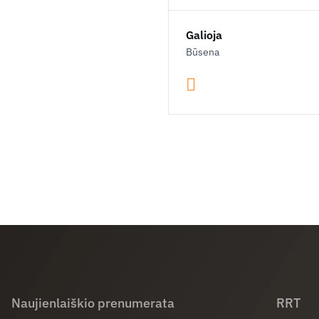
Galioja
Būsena
Naujienlaiškio prenumerata
RRT