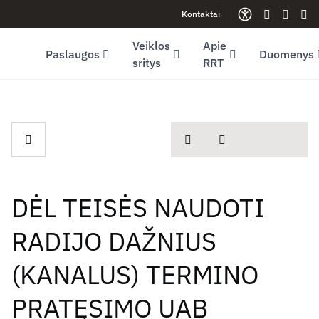
Kontaktai
Facebook (opens in new window)
LinkedIn (opens in new window)
Youtube (opens in new window)
Gestų kalb
Lengva
Sve
Veiklos
Apie
Paslaugos
Duomenys
sritys
RRT
spausdinti
Dalintis
DĖL TEISĖS NAUDOTI
RADIJO DAŽNIUS
(KANALUS) TERMINO
PRATĘSIMO UAB