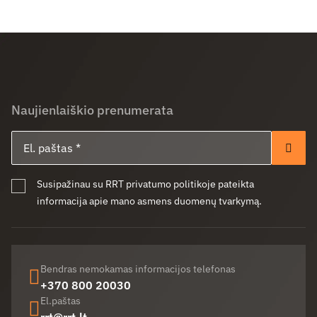
Naujienlaiškio prenumerata
El. paštas
Pren
Susipažinau su RRT privatumo politikoje pateikta
informacija apie mano asmens duomenų tvarkymą.
Bendras nemokamas informacijos telefonas
+370 800 20030
El.paštas