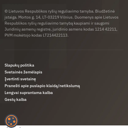
© Lietuvos Respublikos ryšių reguliavimo tarnyba. Biudžetinė
įstaiga. Mortos g. 14, LT-03219 Vilnius. Duomenys apie Lietuvos
Respublikos ryšių reguliavimo tarnybą kaupiami ir saugomi
Juridinių asmenų registre, juridinio asmens kodas 1214 42211,
PVM mokėtojo kodas LT214422113.
Slapukų politika
Svetainės žemėlapis
Įvertinti svetainę
Pranešti apie puslapio klaidą/netikslumą
Lengvai suprantama kalba
Gestų kalba