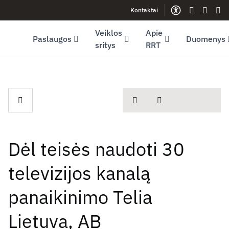
Kontaktai
Facebook (opens in new window)
LinkedIn (opens in new window)
Youtube (opens in new window)
Gestų kalb
Lengva
Sve
Veiklos
Apie
Paslaugos
Duomenys
sritys
RRT
spausdinti
Dalintis
Dėl teisės naudoti 30
televizijos kanalą
panaikinimo Telia
Lietuva, AB