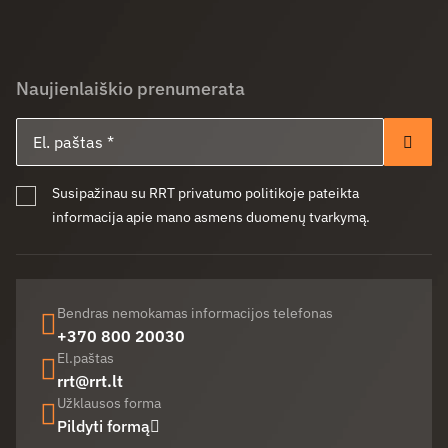
Naujienlaiškio prenumerata
El. paštas
Pren
Susipažinau su RRT privatumo politikoje pateikta
informacija apie mano asmens duomenų tvarkymą.
Bendras nemokamas informacijos telefonas
+370 800 20030
El.paštas
rrt@rrt.lt
Užklausos forma
Pildyti formą