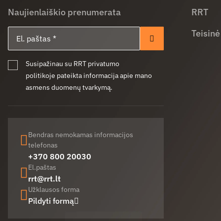
Naujienlaiškio prenumerata
RRT
El. paštas
Teisinė
Prenumeruoti
Susipažinau su RRT privatumo
politikoje pateikta informacija apie mano
asmens duomenų tvarkymą.
Bendras nemokamas informacijos
telefonas
+370 800 20030
El.paštas
rrt@rrt.lt
Užklausos forma
Pildyti formą