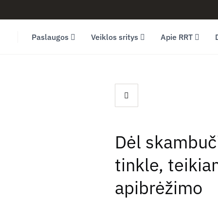
Facebook (opens in new window)
LinkedIn (opens in new window)
Youtube (opens in new window)
Paslaugos
Veiklos sritys
Apie RRT
Dėl skambuči
tinkle, teiki
apibrėžimo