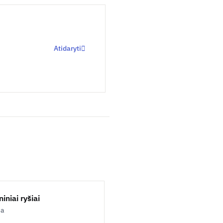
Atidaryti
iniai ryšiai
ja