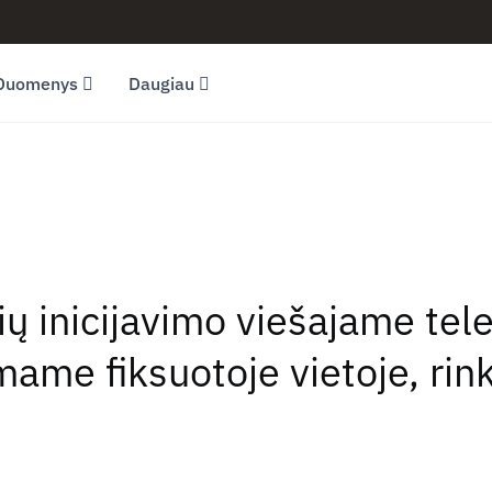
Duomenys
Daugiau
ų inicijavimo viešajame tele
amame fiksuotoje vietoje, rin