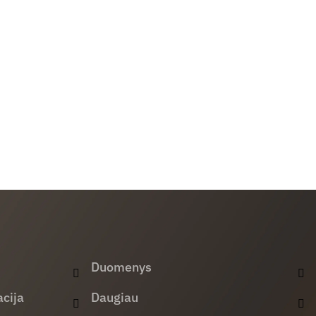
Duomenys
cija
Daugiau