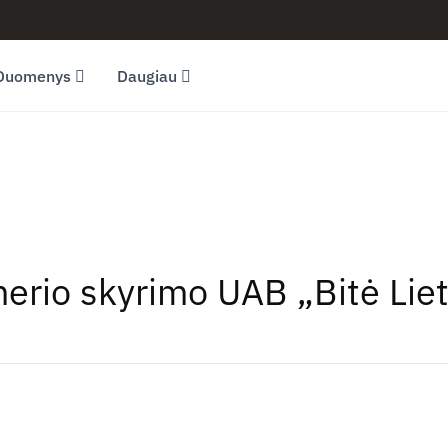
Duomenys
Daugiau
merio skyrimo UAB „Bitė Lie