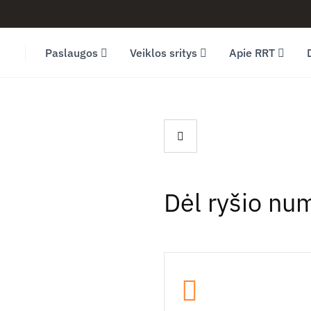
Facebook (opens in new window)
LinkedIn (opens in new window)
Youtube (opens in new window)
Paslaugos
Veiklos sritys
Apie RRT
Dėl ryšio nu