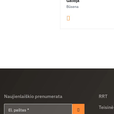
Galioja
Būsena
Naujienlaiškio prenumerata
RRT
El. paštas
Teisinė
Prenumeruoti