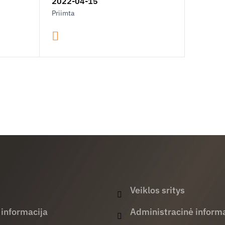
2022-04-15
Priimta
Veiklos sritys
 informacija
Administracinė informa