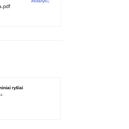
Atidaryti
.pdf
iniai ryšiai
ja