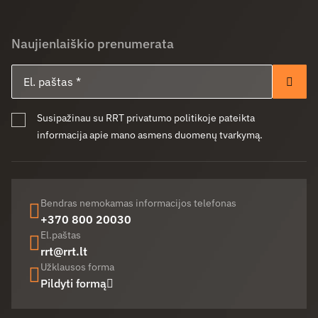
Naujienlaiškio prenumerata
El. paštas
Pren
Susipažinau su RRT privatumo politikoje pateikta
informacija apie mano asmens duomenų tvarkymą.
Bendras nemokamas informacijos telefonas
+370 800 20030
El.paštas
rrt@rrt.lt
Užklausos forma
Pildyti formą