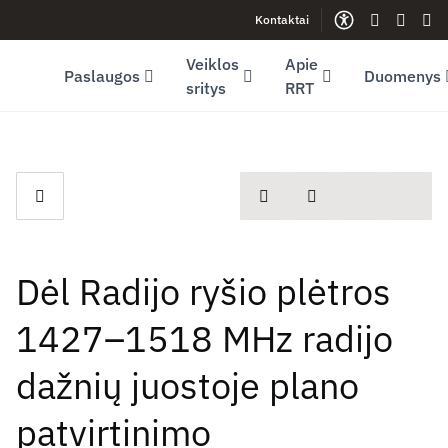
Kontaktai
Facebook (opens in new window)
LinkedIn (opens in new window)
Youtube (opens in new window)
Gestų kalb
Lengva
Sve
Veiklos
Apie
Paslaugos
Duomenys
sritys
RRT
spausdinti
Dalintis
Dėl Radijo ryšio plėtros
1427–1518 MHz radijo
dažnių juostoje plano
patvirtinimo