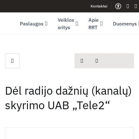
Kontaktai
Facebook (opens in new window)
LinkedIn (opens in new window)
Youtube (opens in new window)
Gestų
Le
Veiklos
Apie
Paslaugos
Duomenys
sritys
RRT
spausdinti
Dalintis
Dėl radijo dažnių (kanalų)
skyrimo UAB „Tele2“