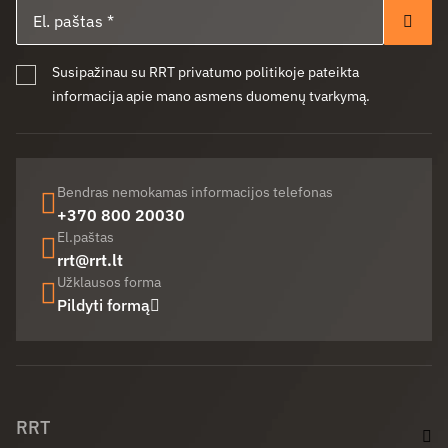
El. paštas
Pren
Susipažinau su RRT privatumo politikoje pateikta
informacija apie mano asmens duomenų tvarkymą.
Bendras nemokamas informacijos telefonas
+370 800 20030
El.paštas
rrt@rrt.lt
Užklausos forma
Pildyti formą
Facebook (opens in new window)
LinkedIn (opens in new window)
Youtube (opens in new window)
RRT