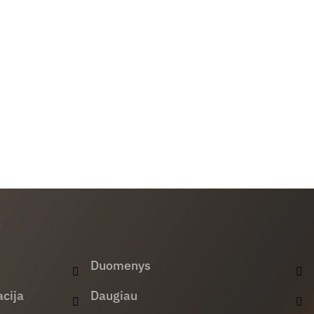
Duomenys
cija
Daugiau