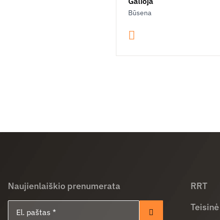
Galioja
Būsena
Naujienlaiškio prenumerata
RRT
El. paštas
Teisinė
Prenumeruoti