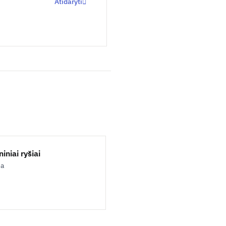
Atidaryti
iniai ryšiai
ja