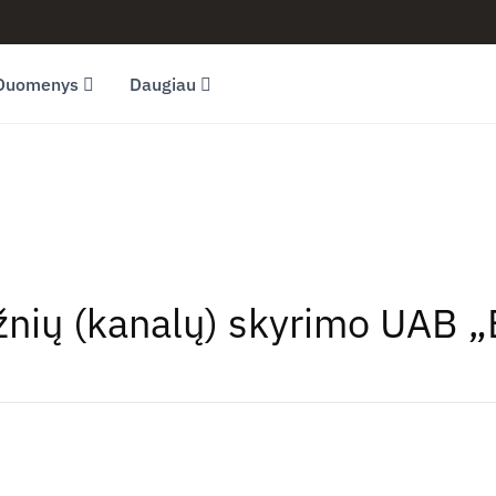
Duomenys
Daugiau
žnių (kanalų) skyrimo UAB „