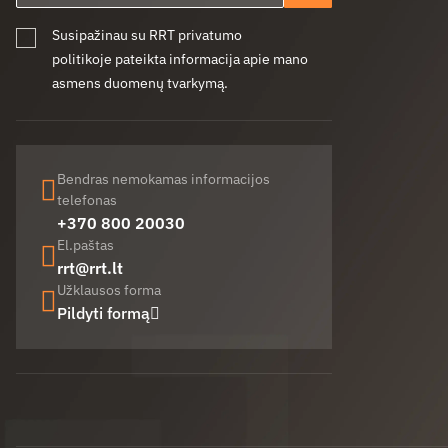
Susipažinau su RRT privatumo
politikoje pateikta informacija apie mano
asmens duomenų tvarkymą.
Bendras nemokamas informacijos
telefonas
+370 800 20030
El.paštas
rrt@rrt.lt
Užklausos forma
Pildyti formą
Facebook (opens in new window)
LinkedIn (opens in new window)
Youtube (opens in new window)