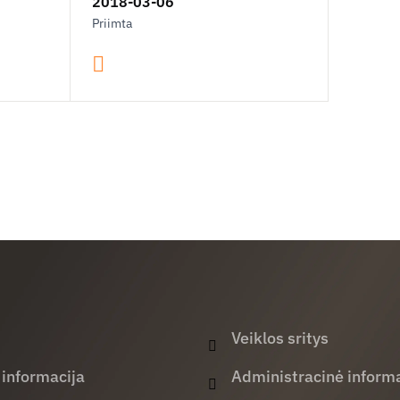
2018-03-06
Priimta
Veiklos sritys
 informacija
Administracinė informa