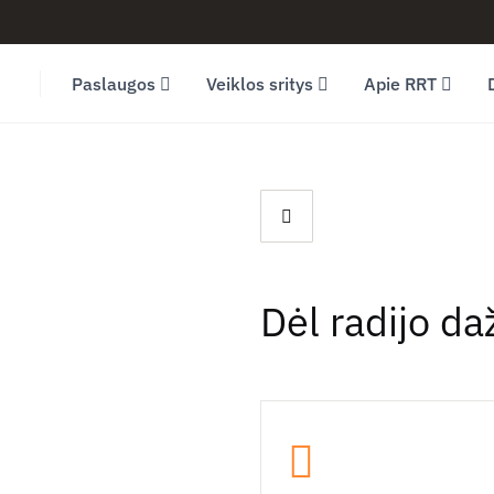
Facebook (opens in new window)
LinkedIn (opens in new window)
Youtube (opens in new window)
Paslaugos
Veiklos sritys
Apie RRT
Dėl radijo da