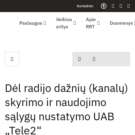
Kontaktai
Facebook (opens in new window)
LinkedIn (opens in new window)
Youtube (opens in new window)
Gestų kalb
Lengva
Sve
Veiklos
Apie
Paslaugos
Duomenys
sritys
RRT
spausdinti
Dalintis
Dėl radijo dažnių (kanalų)
skyrimo ir naudojimo
sąlygų nustatymo UAB
„Tele2“