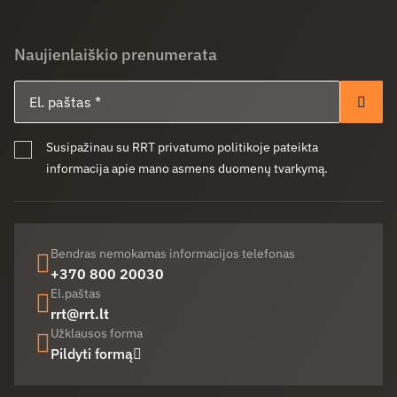
Naujienlaiškio prenumerata
El. paštas
Pren
Susipažinau su RRT privatumo politikoje pateikta
informacija apie mano asmens duomenų tvarkymą.
Bendras nemokamas informacijos telefonas
+370 800 20030
El.paštas
rrt@rrt.lt
Užklausos forma
Pildyti formą