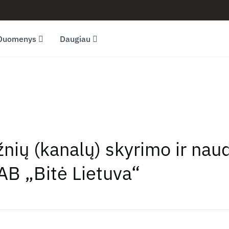
Duomenys
Daugiau
žnių (kanalų) skyrimo ir nau
B „Bitė Lietuva“