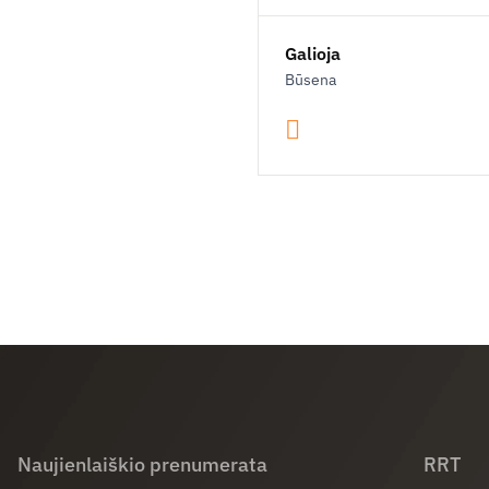
Galioja
Būsena
Naujienlaiškio prenumerata
RRT