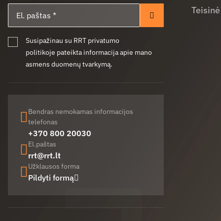
El. paštas
Teisinė
Prenumeruoti
Susipažinau su RRT privatumo
politikoje pateikta informacija apie mano
asmens duomenų tvarkymą.
Bendras nemokamas informacijos
telefonas
+370 800 20030
El.paštas
rrt@rrt.lt
Užklausos forma
Pildyti formą