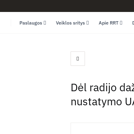
Facebook (opens in new window)
LinkedIn (opens in new window)
Youtube (opens in new window)
Paslaugos
Veiklos sritys
Apie RRT
Dėl radijo da
nustatymo UA