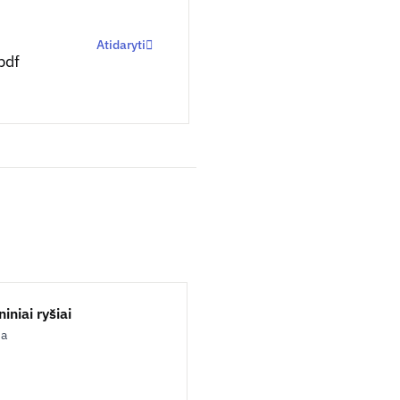
Atidaryti
pdf
iniai ryšiai
ja