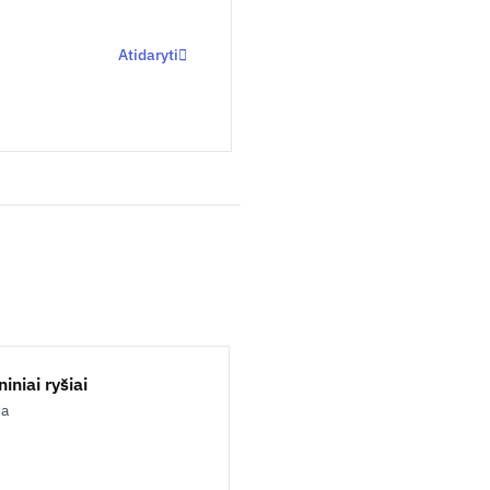
Atidaryti
iniai ryšiai
ja