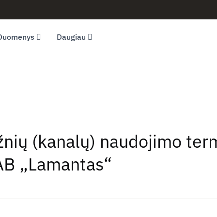
Duomenys
Daugiau
ažnių (kanalų) naudojimo ter
AB „Lamantas“