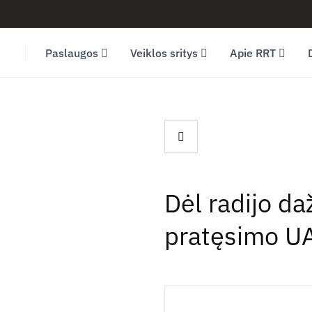
Facebook (opens in new window)
LinkedIn (opens in new window)
Youtube (opens in new window)
Paslaugos
Veiklos sritys
Apie RRT
Dėl radijo d
pratęsimo U