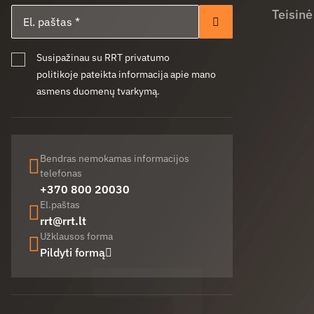
El. paštas
Teisinė
Prenumeruoti
Susipažinau su RRT privatumo
politikoje pateikta informacija apie mano
asmens duomenų tvarkymą.
Bendras nemokamas informacijos
telefonas
+370 800 20030
El.paštas
rrt@rrt.lt
Užklausos forma
Pildyti formą