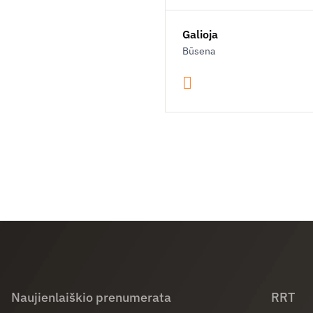
Galioja
Būsena
Naujienlaiškio prenumerata
RRT