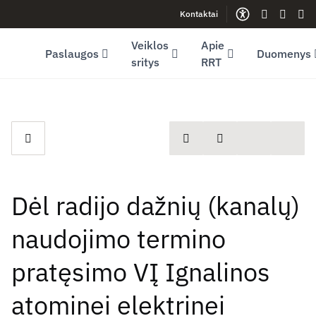
Kontaktai
Facebook (opens in new window)
LinkedIn (opens in new window)
Youtube (opens in new window)
Gestų kalb
Lengva
Sve
Veiklos
Apie
Paslaugos
Duomenys
sritys
RRT
spausdinti
Dalintis
Dėl radijo dažnių (kanalų)
naudojimo termino
pratęsimo VĮ Ignalinos
atominei elektrinei