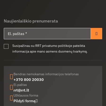
Naujienlaiškio prenumerata
El. paštas
Pren
Susipažinau su RRT privatumo politikoje pateikta
informacija apie mano asmens duomenų tvarkymą.
Bendras nemokamas informacijos telefonas
+370 800 20030
El.paštas
rrt@rrt.lt
Užklausos forma
Pildyti formą