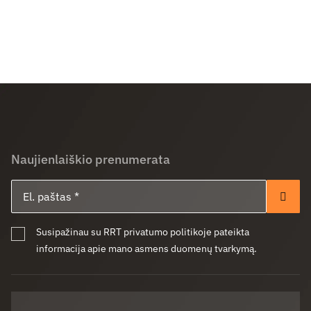
Naujienlaiškio prenumerata
El. paštas
Pren
Susipažinau su RRT privatumo politikoje pateikta
informacija apie mano asmens duomenų tvarkymą.