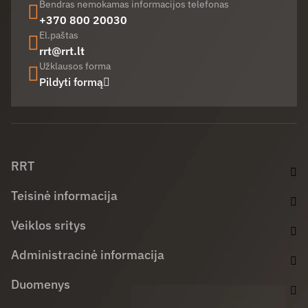
Bendras nemokamas informacijos telefonas
+370 800 20030
El.paštas
rrt@rrt.lt
Užklausos forma
Pildyti formą
Facebook (opens in new window)
LinkedIn (opens in new window)
Youtube (opens in new window)
RRT
Teisinė informacija
Veiklos sritys
Administracinė informacija
Duomenys