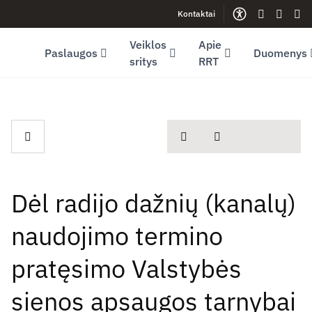
Kontaktai
Facebook (opens in new window)
LinkedIn (opens in new window)
Youtube (opens in new window)
Gestų kalb
Lengva
Sve
Veiklos
Apie
Paslaugos
Duomenys
sritys
RRT
spausdinti
Dalintis
Dėl radijo dažnių (kanalų)
naudojimo termino
pratęsimo Valstybės
sienos apsaugos tarnybai