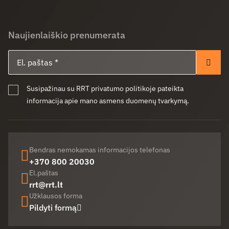
Naujienlaiškio prenumerata
El. paštas
Pren
Susipažinau su RRT privatumo politikoje pateikta
informacija apie mano asmens duomenų tvarkymą.
Bendras nemokamas informacijos telefonas
+370 800 20030
El.paštas
rrt@rrt.lt
Užklausos forma
Pildyti formą