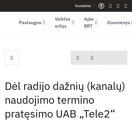
Kontaktai
Facebook (opens in new window)
LinkedIn (opens in new window)
Youtube (opens in new window)
Gestų kalb
Lengva
Sve
Veiklos
Apie
Paslaugos
Duomenys
sritys
RRT
spausdinti
Dalintis
Dėl radijo dažnių (kanalų)
naudojimo termino
pratęsimo UAB „Tele2“