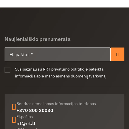
Naujienlaiškio prenumerata
El. paštas
Pren
Susipažinau su RRT privatumo politikoje pateikta
informacija apie mano asmens duomenų tvarkymą.
Bendras nemokamas informacijos telefonas
+370 800 20030
El.paštas
rrt@rrt.lt