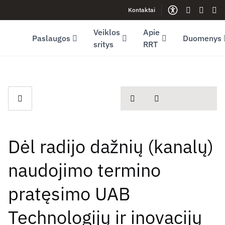
Kontaktai
Facebook (opens in new window)
LinkedIn (opens in new window)
Youtube (opens in new window)
Gestų kalb
Lengva
Sve
Veiklos
Apie
Paslaugos
Duomenys
sritys
RRT
spausdinti
Dalintis
Dėl radijo dažnių (kanalų)
naudojimo termino
pratęsimo UAB
Technologijų ir inovacijų