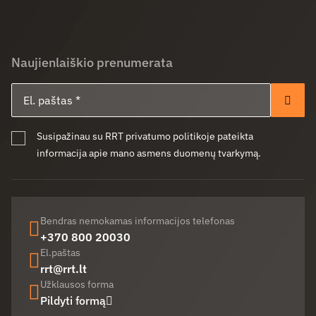
Naujienlaiškio prenumerata
El. paštas
Pren
Susipažinau su RRT privatumo politikoje pateikta
informacija apie mano asmens duomenų tvarkymą.
Bendras nemokamas informacijos telefonas
+370 800 20030
El.paštas
rrt@rrt.lt
Užklausos forma
Pildyti formą