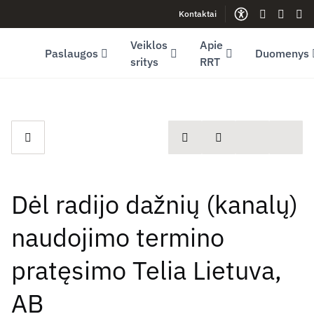
Kontaktai
Facebook (opens in new window)
LinkedIn (opens in new window)
Youtube (opens in new window)
Gestų kalb
Lengva
Sve
Veiklos
Apie
Paslaugos
Duomenys
sritys
RRT
spausdinti
Dalintis
Dėl radijo dažnių (kanalų)
naudojimo termino
pratęsimo Telia Lietuva,
AB