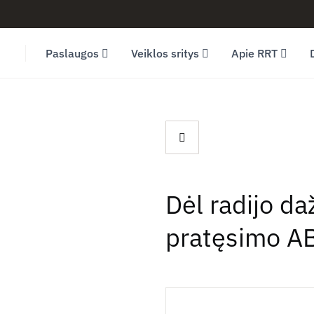
Facebook (opens in new window)
LinkedIn (opens in new window)
Youtube (opens in new window)
Paslaugos
Veiklos sritys
Apie RRT
Dėl radijo d
pratęsimo AB 