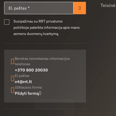
El. paštas
Teisinė
Prenumeruoti
Susipažinau su RRT privatumo
politikoje pateikta informacija apie mano
asmens duomenų tvarkymą.
Bendras nemokamas informacijos
telefonas
+370 800 20030
El.paštas
rrt@rrt.lt
Užklausos forma
Pildyti formą