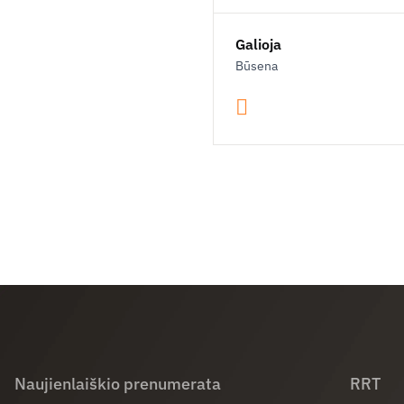
Galioja
Būsena
Naujienlaiškio prenumerata
RRT