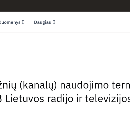
Duomenys
Daugiau
ažnių (kanalų) naudojimo ter
Lietuvos radijo ir televizijo