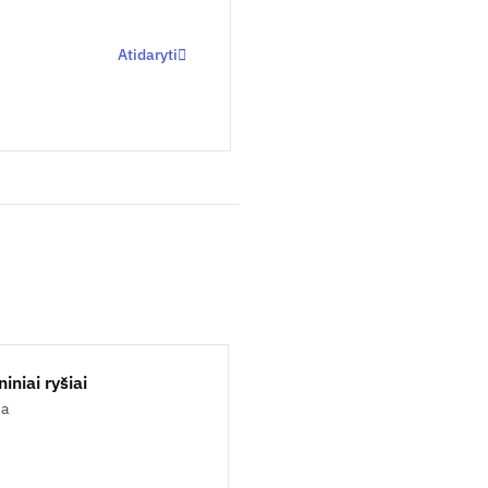
Atidaryti
iniai ryšiai
ja