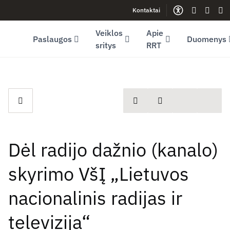
Kontaktai
Facebook (opens in new window)
LinkedIn (opens in new window)
Youtube (opens in new window)
Gestų kal
Lengva
Sve
Veiklos
Apie
Paslaugos
Duomenys
sritys
RRT
spausdinti
Dalintis
Dėl radijo dažnio (kanalo)
skyrimo VšĮ „Lietuvos
nacionalinis radijas ir
televizija“