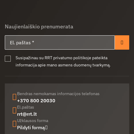
Naujienlaiškio prenumerata
El. paštas
Pren
Susipažinau su RRT privatumo politikoje pateikta
informacija apie mano asmens duomenų tvarkymą.
Bendras nemokamas informacijos telefonas
+370 800 20030
El.paštas
rrt@rrt.lt
Užklausos forma
Pildyti formą