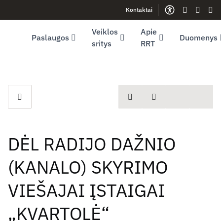
Kontaktai
Facebook (opens in new window)
LinkedIn (opens in new window)
Youtube (opens in new window)
Gestų kalb
Lengva
Sve
Veiklos
Apie
Paslaugos
Duomenys
sritys
RRT
spausdinti
Dalintis
DĖL RADIJO DAŽNIO
(KANALO) SKYRIMO
VIEŠAJAI ĮSTAIGAI
„KVARTOLĖ“