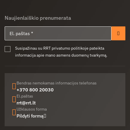
Naujienlaiškio prenumerata
El. paštas
Pren
Susipažinau su RRT privatumo politikoje pateikta
informacija apie mano asmens duomenų tvarkymą.
Bendras nemokamas informacijos telefonas
+370 800 20030
El.paštas
rrt@rrt.lt
Užklausos forma
Pildyti formą